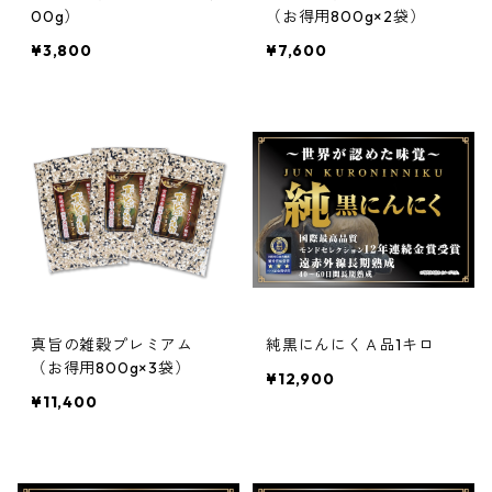
00g）
（お得用800g×2袋）
¥3,800
¥7,600
真旨の雑穀プレミアム
純黒にんにくＡ品1キロ
（お得用800g×3袋）
¥12,900
¥11,400