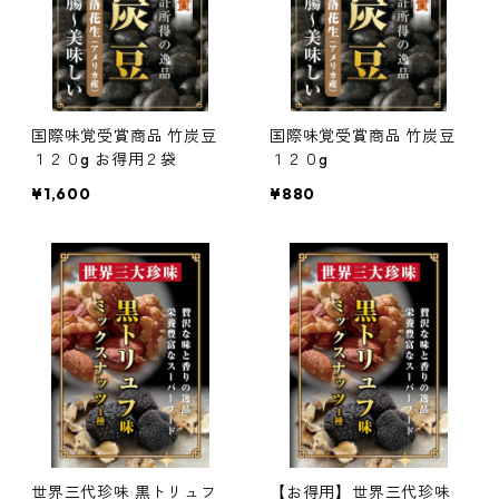
国際味覚受賞商品 竹炭豆
国際味覚受賞商品 竹炭豆
１２０g お得用２袋
１２０g
¥1,600
¥880
世界三代珍味 黒トリュフ
【お得用】世界三代珍味