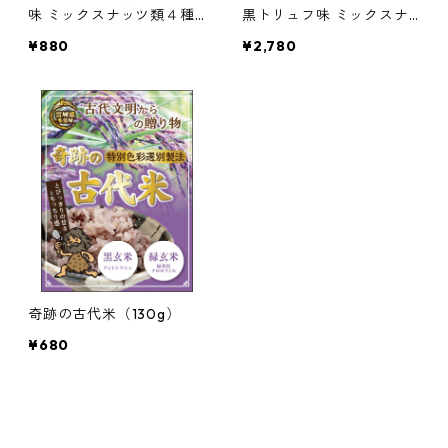
味 ミックスナッツ類４種
黒トリュフ味 ミックスナ
類70g
ッツ類４種類230g
¥880
¥2,780
奇跡の古代米（130g）
¥680